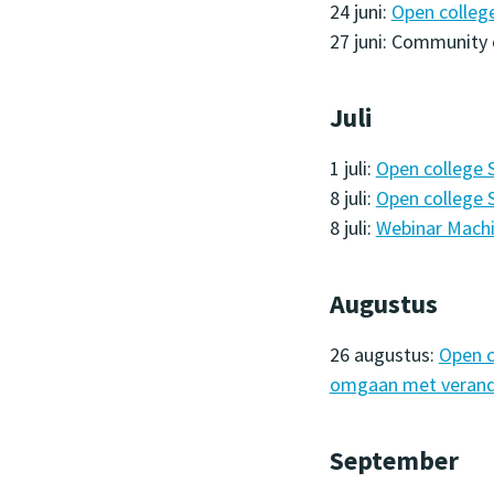
24 juni:
Open college
27 juni: Communit
Juli
1 juli:
Open college 
8 juli:
Open college 
8 juli:
Webinar Machi
Augustus
26 augustus:
Open c
omgaan met verand
September