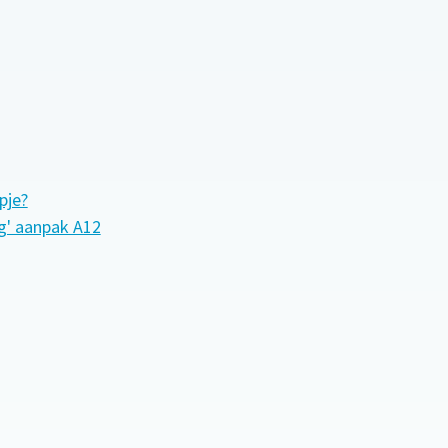
pje?
ig' aanpak A12