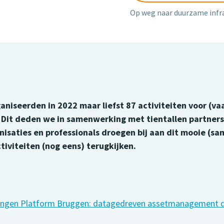
Op weg naar duurzame infr
niseerden in 2022 maar liefst 87 activiteiten voor (va
Dit deden we in samenwerking met tientallen partners
isaties en professionals droegen bij aan dit mooie (sa
tiviteiten (nog eens) terugkijken.
ingen Platform Bruggen: datagedreven assetmanagement do