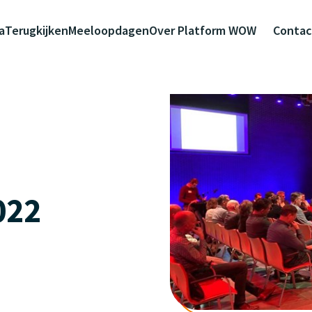
a
Terugkijken
Meeloopdagen
Over Platform WOW
Contac
022