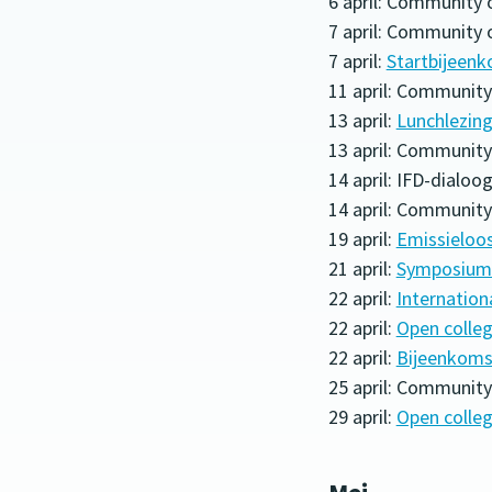
6 april: Community
7 april: Community 
7 april:
Startbijeenk
11 april: Communi
13 april:
Lunchlezin
13 april: Communit
14 april: IFD-dialoog
14 april: Communit
19 april:
Emissieloo
21 april:
Symposium 
22 april:
Internation
22 april:
Open colleg
22 april:
Bijeenkoms
25 april: Communit
29 april:
Open colleg