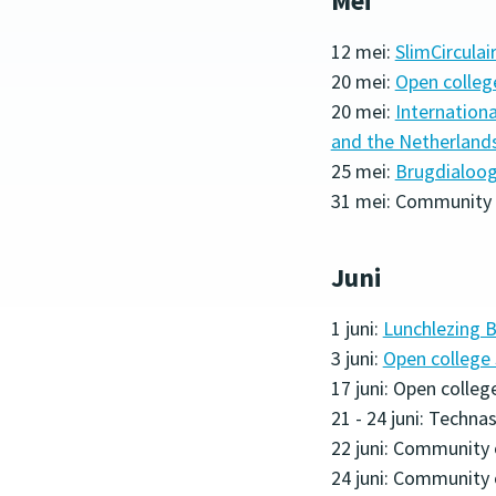
Mei
12 mei:
SlimCircula
20 mei:
Open colleg
20 mei:
Internation
and the Netherland
25 mei:
Brugdialoog
31 mei: Community
Juni
1 juni:
Lunchlezing 
3 juni:
Open college
17 juni: Open colle
21 - 24 juni: Techn
22 juni: Community
24 juni: Community