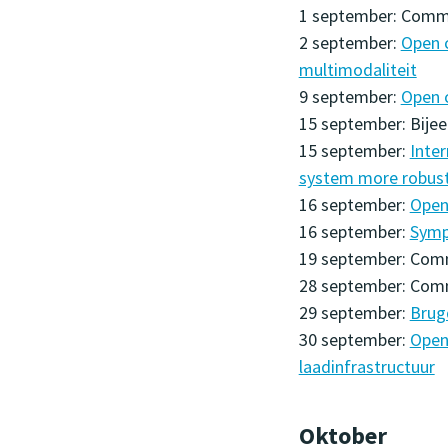
1 september: Commu
2 september:
Open c
multimodaliteit
9 september:
Open c
15 september: Bije
15 september:
Inte
system more robus
16 september:
Open
16 september:
Symp
19 september: Comm
28 september: Com
29 september:
Brug
30 september:
Open 
laadinfrastructuur
Oktober