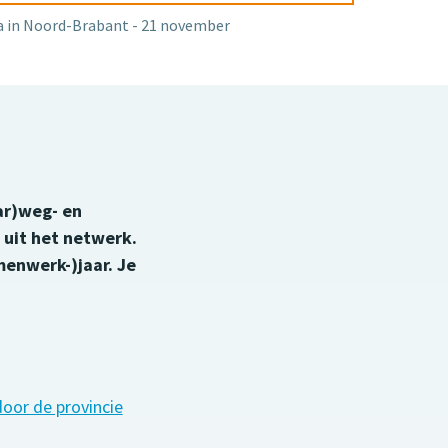
a in Noord-Brabant - 21 november
ar)weg- en
 uit het netwerk.
menwerk-)jaar. Je
or de provincie