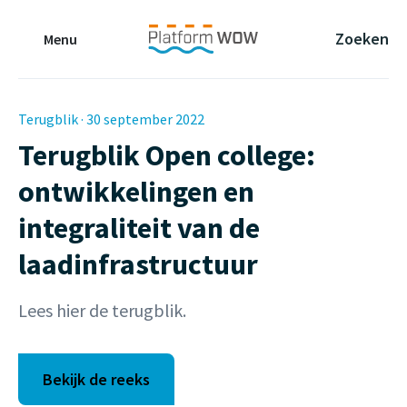
Naar de Hoofdinhoud
Naar de Footer
Naar de navigatie
Zoeken
Menu
Terugblik · 30 september 2022
Terugblik Open college:
ontwikkelingen en
integraliteit van de
laadinfrastructuur
Lees hier de terugblik.
Bekijk de reeks