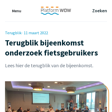
Naar de Hoofdinhoud
Naar de Footer
Naar de navigatie
Zoeken
Menu
Terugblik · 11 maart 2022
Terugblik bijeenkomst
onderzoek fietsgebruikers
Lees hier de terugblik van de bijeenkomst.