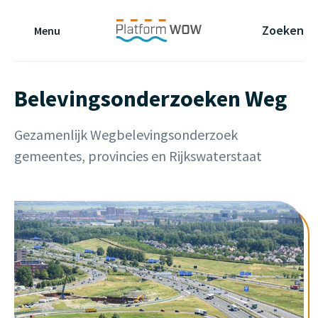
Naar de Hoofdinhoud
Naar de Footer
Naar de navigatie
Zoeken
Menu
Belevingsonderzoeken Weg
Gezamenlijk Wegbelevingsonderzoek
gemeentes, provincies en Rijkswaterstaat