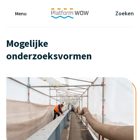
Naar de Hoofdinhoud
Naar de Footer
Naar de navigatie
Zoeken
Menu
Mogelijke
onderzoeksvormen