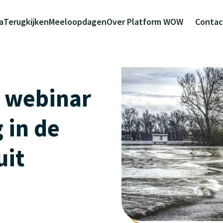
a
Terugkijken
Meeloopdagen
Over Platform WOW
Contac
: webinar
 in de
uit