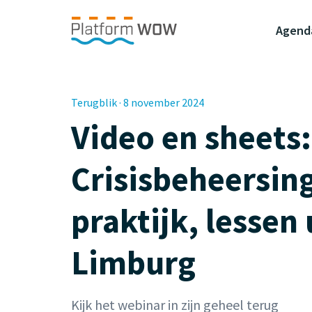
Naar de Hoofdinhoud
Naar de Footer
Naar de navigatie
Agend
Terugblik · 8 november 2024
Video en sheets
Crisisbeheersing
praktijk, lessen 
Limburg
Kijk het webinar in zijn geheel terug