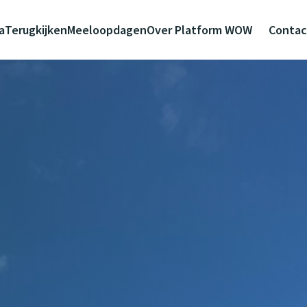
a
Terugkijken
Meeloopdagen
Over Platform WOW
Contac