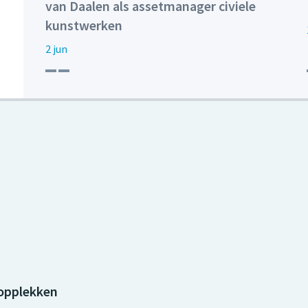
van Daalen als assetmanager civiele
kunstwerken
2 jun
Slide - 2 van 3
Slide - 3 van 3
oopplekken