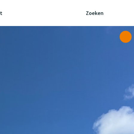
t
Zoeken