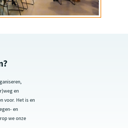
n?
aniseren,
ar)weg en
 voor. Het is en
wegen- en
arop we onze