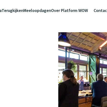
a
Terugkijken
Meeloopdagen
Over Platform WOW
Contac