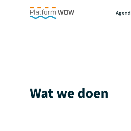
Naar de Hoofdinhoud
Naar de Footer
Naar de navigatie
Agend
Wat we doen