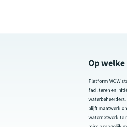
Op welke
Platform WOW sta
faciliteren en in
waterbeheerders. 
blijft maatwerk o
waternetwerk te m
missie mogelijk 