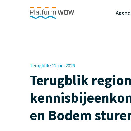
Naar de Hoofdinhoud
Naar de Footer
Naar de navigatie
Agend
Terugblik · 12 juni 2026
Terugblik regio
kennisbijeenko
en Bodem sture