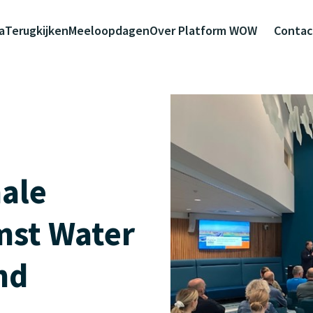
a
Terugkijken
Meeloopdagen
Over Platform WOW
Contac
nale
mst Water
nd