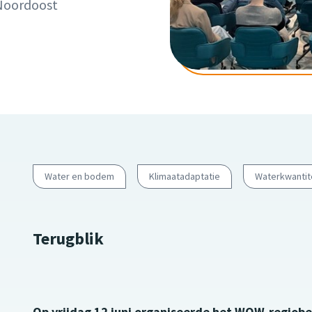
 Noordoost
Water en bodem
Klimaatadaptatie
Waterkwantit
Terugblik
Op vrijdag 12 juni organiseerde het WOW‑regiob