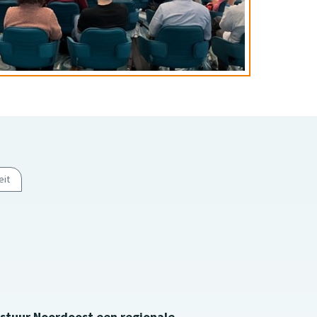
eit
estuur Noordoost een regionale