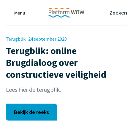
Naar de Hoofdinhoud
Naar de Footer
Naar de navigatie
Zoeken
Menu
Terugblik · 24 september 2020
Terugblik: online
Brugdialoog over
constructieve veiligheid
Lees hier de terugblik.
Bekijk de reeks