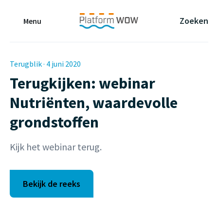
Naar de Hoofdinhoud
Naar de Footer
Naar de navigatie
Zoeken
Menu
Terugblik · 4 juni 2020
Terugkijken: webinar
Nutriënten, waardevolle
grondstoffen
Kijk het webinar terug.
Bekijk de reeks