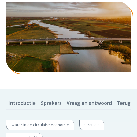
Introductie
Sprekers
Vraag en antwoord
Terugki
Water in de circulaire economie
Circulair