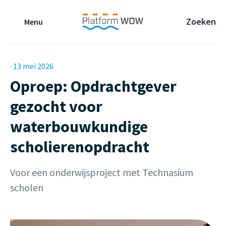
Naar de Hoofdinhoud
Naar de Footer
Naar de navigatie
Zoeken
Menu
· 13 mei 2026
Oproep: Opdrachtgever
gezocht voor
waterbouwkundige
scholierenopdracht
Voor een onderwijsproject met Technasium
scholen