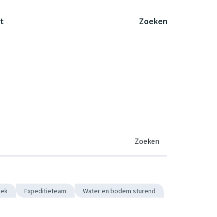
t
Zoeken
Zoeken
oek
Expeditieteam
Water en bodem sturend