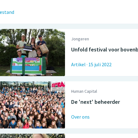
estand
Jongeren
Unfold festival voor bove
Artikel
·
15 juli 2022
Human Capital
De 'next' beheerder
Over ons