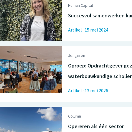
Human Capital
Succesvol samenwerken kun
Artikel
·
15 mei 2024
Jongeren
Oproep: Opdrachtgever gez
waterbouwkundige scholie
Artikel
·
13 mei 2026
Column
Opereren als één sector