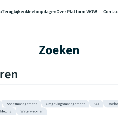
a
Terugkijken
Meeloopdagen
Over Platform WOW
Contac
Zoeken
Assetmanagement
Omgevingsmanagement
KCI
Doeb
chlezing
Waterwebinar