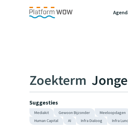
Naar de Hoofdinhoud
Naar de Footer
Naar de navigatie
Agend
Zoekterm
Suggesties
Mediakit
Gewoon Bijzonder
Meeloopdagen
Human Capital
AI
Infra Dialoog
Infra Lun