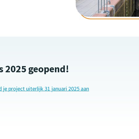
s 2025 geopend!
je project uiterlijk 31 januari 2025 aan