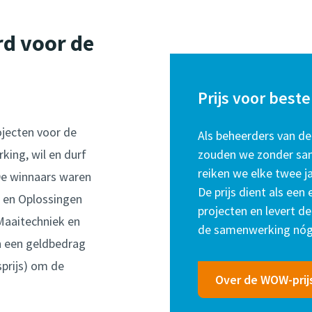
rd voor de
Prijs voor bes
ojecten voor de
Als beheerders van d
ing, wil en durf
zouden we zonder sa
reiken we elke twee 
De winnaars waren
De prijs dient als ee
) en Oplossingen
projecten en levert 
Maaitechniek en
de samenwerking nóg 
n een geldbedrag
sprijs) om de
Over de WOW-prij