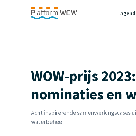
Naar de Hoofdinhoud
Naar de Footer
Naar de navigatie
Agend
WOW-prijs 2023:
nominaties en w
Acht inspirerende samenwerkingscases ui
waterbeheer