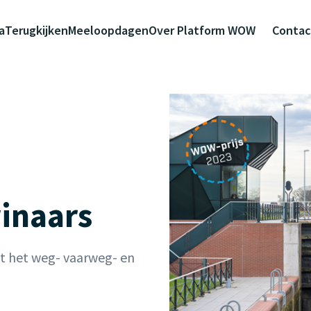
a
Terugkijken
Meeloopdagen
Over Platform WOW
Contac
inaars
t het weg- vaarweg- en