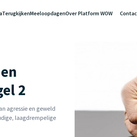
a
Terugkijken
Meeloopdagen
Over Platform WOW
Contac
 en
el 2
an agressie en geweld
udige, laagdrempelige