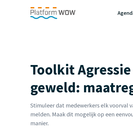
Naar de Hoofdinhoud
Naar de Footer
Naar de navigatie
Agend
Toolkit Agressie
geweld: maatreg
Stimuleer dat medewerkers elk voorval v
melden. Maak dit mogelijk op een eenvo
manier.