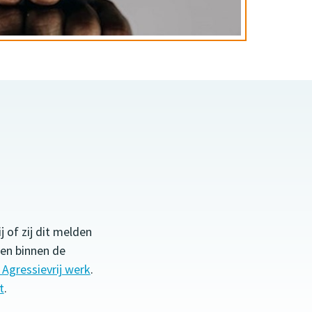
j of zij dit melden
len binnen de
 Agressievrij werk
.
t
.