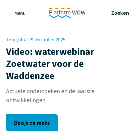
Naar de Hoofdinhoud
Naar de Footer
Naar de navigatie
Zoeken
Menu
Terugblik · 19 december 2025
Video: waterwebinar
Zoetwater voor de
Waddenzee
Actuele onderzoeken en de laatste
ontwikkelingen
Bekijk de reeks