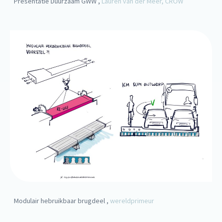
Presentatie Duurzaam GWW ,
Lauren van der Meer, CROW
Modulair hebruikbaar brugdeel ,
wereldprimeur