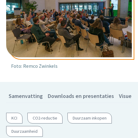
Foto: Remco Zwinkels
Samenvatting
Downloads en presentaties
Visueel
KCI
CO2-reductie
Duurzaam inkopen
Duurzaamheid