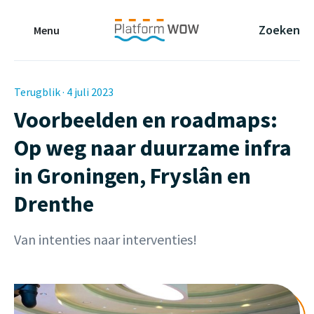
Naar de Hoofdinhoud
Naar de Footer
Naar de navigatie
Zoeken
Menu
Terugblik · 4 juli 2023
Voorbeelden en roadmaps:
Op weg naar duurzame infra
in Groningen, Fryslân en
Drenthe
Van intenties naar interventies!