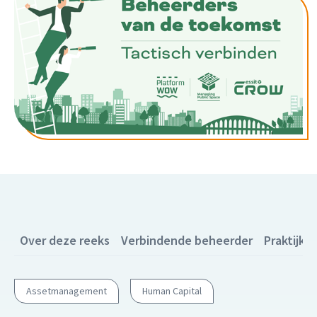
Over deze reeks
Verbindende beheerder
Praktijkv
Assetmanagement
Human Capital