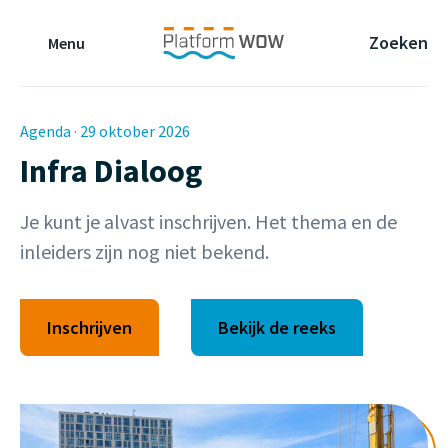
Naar de Hoofdinhoud
Naar de Footer
Naar de navigatie
Zoeken
Menu
Agenda · 29 oktober 2026
Infra Dialoog
Je kunt je alvast inschrijven. Het thema en de
inleiders zijn nog niet bekend.
Inschrijven
Bekijk de reeks