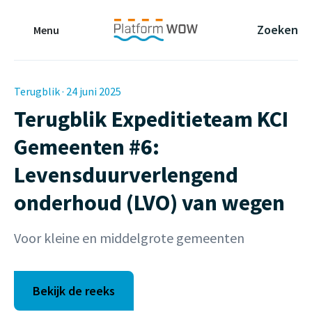
Naar de Hoofdinhoud
Naar de Footer
Naar de navigatie
Zoeken
Menu
Terugblik · 24 juni 2025
Terugblik Expeditieteam KCI
Gemeenten #6:
Levensduurverlengend
onderhoud (LVO) van wegen
Voor kleine en middelgrote gemeenten
Bekijk de reeks