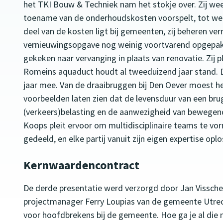
het TKI Bouw & Techniek nam het stokje over. Zij we
toename van de onderhoudskosten voorspelt, tot wel 
deel van de kosten ligt bij gemeenten, zij beheren 
vernieuwingsopgave nog weinig voortvarend opgepakt
gekeken naar vervanging in plaats van renovatie. Zij 
Romeins aquaduct houdt al tweeduizend jaar stand. D
jaar mee. Van de draaibruggen bij Den Oever moest het
voorbeelden laten zien dat de levensduur van een br
(verkeers)belasting en de aanwezigheid van bewegende
Koops pleit ervoor om multidisciplinaire teams te v
gedeeld, en elke partij vanuit zijn eigen expertise op
Kernwaardencontract
De derde presentatie werd verzorgd door Jan Visscher
projectmanager Ferry Loupias van de gemeente Utr
voor hoofdbrekens bij de gemeente. Hoe ga je al di