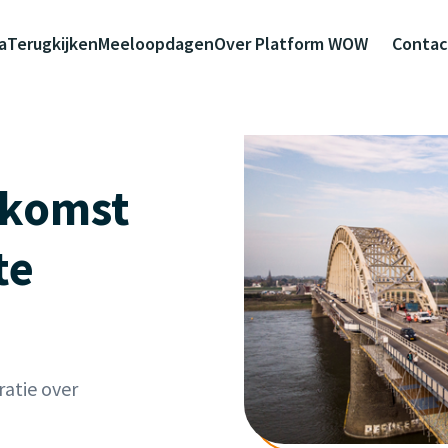
a
Terugkijken
Meeloopdagen
Over Platform WOW
Contac
nkomst
te
ratie over