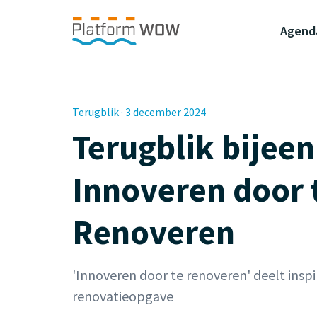
Naar de Hoofdinhoud
Naar de Footer
Naar de navigatie
Agend
Terugblik · 3 december 2024
Terugblik bijee
Innoveren door 
Renoveren
'Innoveren door te renoveren' deelt inspi
renovatieopgave