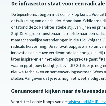
De infrasector staat voor een radical
De bijeenkomst begon met een blik op kunst. Voorzitte
ontwikkeling van de schilder Mondriaan. Schilderde di
ontstond de zo karakteristieke stijl van lijnen en pri
Stijl. Deze groep kunstenaars streefde naar een radic
maatschappelijke veranderingen in die tijd. Volgens V
radicale hervorming. De renovatieopgave is zo omvang
innovaties en nieuwe verdienmodellen nodig zijn. Hij
laten inspireren en met elkaar in gesprek te gaan: "K
waarin jij, of jouw bedrijf, je bevindt? Schilder je no
nieuwe technieken en samenwerkingsvormen. Wees nie
stellen. Aangeven dat je iets nog niet weet, nodigt u
Genuanceerd kijken naar de levensdu
Voorzitter Leonie Koops van de
adviesraad MMIP Lev