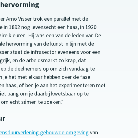
e hervorming
r Arno Visser trok een parallel met de
e in 1892 nog levensecht een haas, in 1920
maire kleuren. Hij was een van de leden van De
ale hervorming van de kunst in lijn met de
isser staat de infrasector eveneens voor een
rijk, en de arbeidsmarkt zo krap, dat
 riep de deelnemers op om zich vandaag te
an je het met elkaar hebben over de fase
g een haas, of ben je aan het experimenteren met
t bang om je daarbij kwetsbaar op te
it om echt sámen te zoeken."
ur
ensduurverlening gebouwde omgeving
van