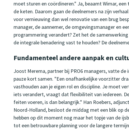
moet sturen en coördineren." Ja, beaamt Wimar, een tr
de keten. Daarom gaan de deelnemers na zijn verhaal 
voor vernieuwing dan wel renovatie van een brug bespr
manager, de aannemer, de omgevingsmanager en een k
programmering verandert? Zet het de samenwerking t
de integrale benadering vast te houden? De deelnemers 
Fundamenteel andere aanpak en cult
Joost Merema, partner bij PRO6 managers, vatte de i
pauze kort samen. "Een onafhankelijke voorzitter draa
vasthouden aan je eigen rol en discipline. Je moet ve
iets verandert, vraagt dat flexibiliteit van iedereen. 
feiten voeren, is dan belangrijk." Han Roebers, adjunc
Noord-Holland, besloot de middag met een blik op 
hebben op dit moment nog maar het topje van de ijsb
tot een betrouwbare planning voor de langere termij