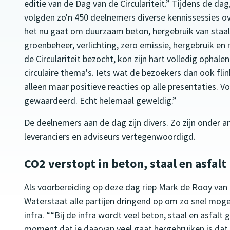
editie van de Dag van de Circulariteit.” Tijdens de dag
volgden zo'n 450 deelnemers diverse kennissessies ov
het nu gaat om duurzaam beton, hergebruik van staal,
groenbeheer, verlichting, zero emissie, hergebruik en
de Circulariteit bezocht, kon zijn hart volledig ophal
circulaire thema's. Iets wat de bezoekers dan ook fl
alleen maar positieve reacties op alle presentaties. 
gewaardeerd. Echt helemaal geweldig.”
De deelnemers aan de dag zijn divers. Zo zijn onder 
leveranciers en adviseurs vertegenwoordigd.
CO2 verstopt in beton, staal en asfalt
Als voorbereiding op deze dag riep Mark de Rooy van h
Waterstaat alle partijen dringend op om zo snel mogeli
infra. ““Bij de infra wordt veel beton, staal en asfalt 
moment dat je daarvan veel gaat hergebruiken is dat 