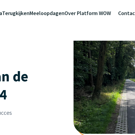
a
Terugkijken
Meeloopdagen
Over Platform WOW
Contac
an de
24
ucces