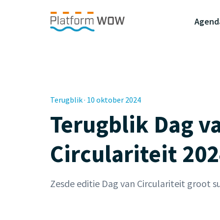
Naar de Hoofdinhoud
Naar de Footer
Naar de navigatie
Agend
Terugblik · 10 oktober 2024
Terugblik Dag v
Circulariteit 20
Zesde editie Dag van Circulariteit groot s