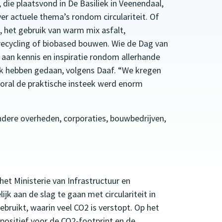
, die plaatsvond in De Basiliek in Veenendaal,
er actuele thema’s rondom circulariteit. Of
 het gebruik van warm mix asfalt,
 recycling of biobased bouwen. Wie de Dag van
en aan kennis en inspiratie rondom allerhande
ink hebben gedaan, volgens Daaf. “We kregen
Vooral de praktische insteek werd enorm
andere overheden, corporaties, bouwbedrijven,
et Ministerie van Infrastructuur en
jk aan de slag te gaan met circulariteit in
gebruikt, waarin veel CO2 is verstopt. Op het
positief voor de CO2-footprint en de