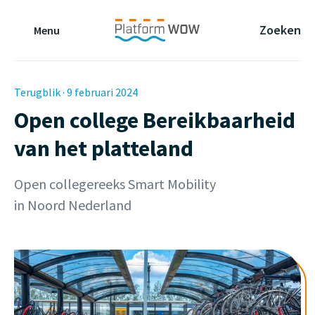
Naar de Hoofdinhoud
Naar de Footer
Naar de navigatie
Zoeken
Menu
Terugblik · 9 februari 2024
Open college Bereikbaarheid
van het platteland
Open collegereeks Smart Mobility
in Noord Nederland