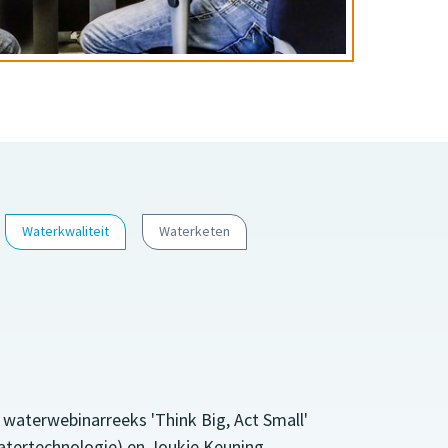
Waterkwaliteit
Waterketen
 waterwebinarreeks 'Think Big, Act Small'
Watertechnologie) en Joukje Keuning