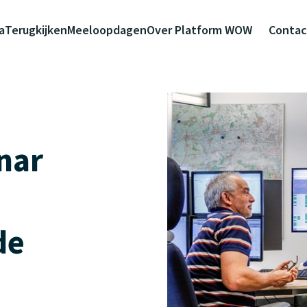
a
Terugkijken
Meeloopdagen
Over Platform WOW
Contac
nar
de