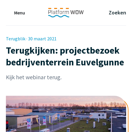
Naar de Hoofdinhoud
Naar de Footer
Naar de navigatie
Zoeken
Menu
Terugblik · 30 maart 2021
Terugkijken: projectbezoek
bedrijventerrein Euvelgunne
Kijk het webinar terug.