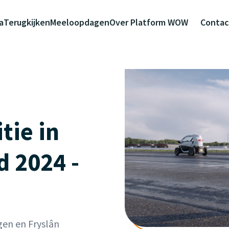
a
Terugkijken
Meeloopdagen
Over Platform WOW
Contac
tie in
 2024 -
gen en Fryslân