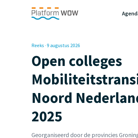
Naar de Hoofdinhoud
Naar de Footer
Naar de navigatie
Agend
Reeks · 9 augustus 2026
Open colleges
Mobiliteitstransi
Noord Nederland
2025
Georganiseerd door de provincies Gronin