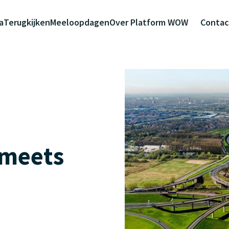
a
Terugkijken
Meeloopdagen
Over Platform WOW
Contac
 meets