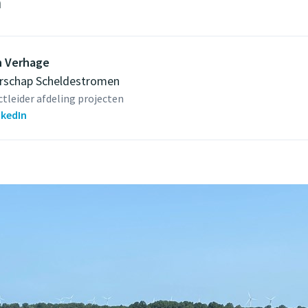
n
n Verhage
rschap Scheldestromen
ctleider afdeling projecten
nkedIn