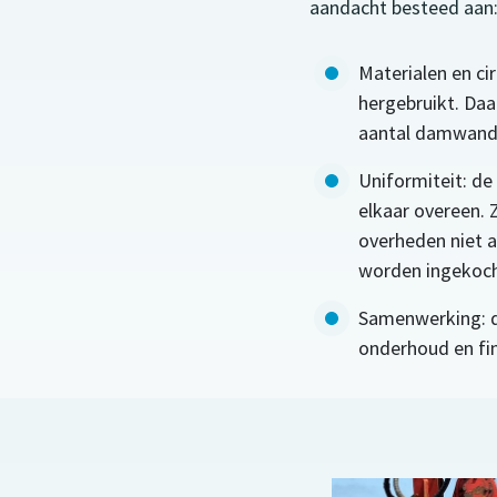
aandacht besteed aan
Materialen en ci
hergebruikt. Daa
aantal damwande
Uniformiteit: d
elkaar overeen. 
overheden niet a
worden ingekoch
Samenwerking: d
onderhoud en fi