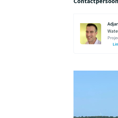
Contactpersoo
Adja
Wate
Proje
Li