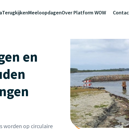
a
Terugkijken
Meeloopdagen
Over Platform WOW
Contac
ngen en
uden
ingen
 worden op circulaire