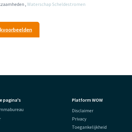
rkzaamheden ,
Waterschap Scheldestromen
ijkvoorbeelden
e pagina's
Platform WOW
ammabureau
Disclaimer
r
Privacy
Toegankelijkheid