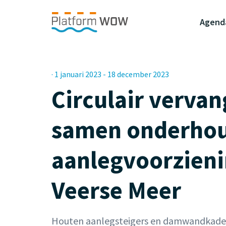
Naar de Hoofdinhoud
Naar de Footer
Naar de navigatie
Agend
· 1 januari 2023 - 18 december 2023
Circulair verva
samen onderho
aanlegvoorzien
Veerse Meer
Houten aanlegsteigers en damwandkades