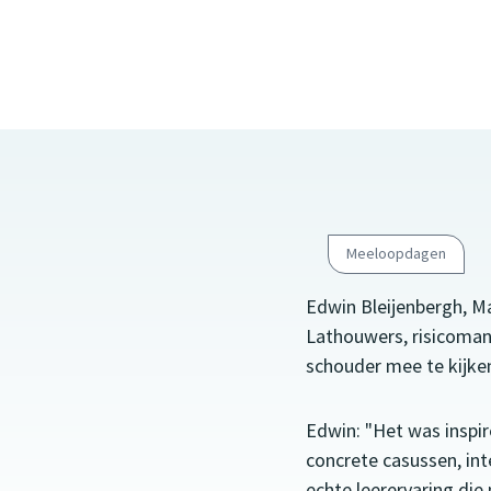
Meeloopdagen
Edwin Bleijenbergh, M
Lathouwers, risicoman
schouder mee te kijken
Edwin: "Het was inspir
concrete casussen, in
echte leerervaring die