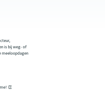
cteur,
 is bij weg- of
lle meeloopdagen
sme! 👏