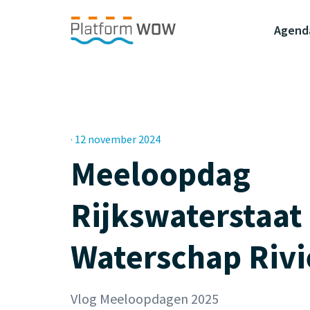
Naar de Hoofdinhoud
Naar de Footer
Naar de navigatie
Agend
· 12 november 2024
Meeloopdag
Rijkswaterstaat 
Waterschap Rivi
Vlog Meeloopdagen 2025