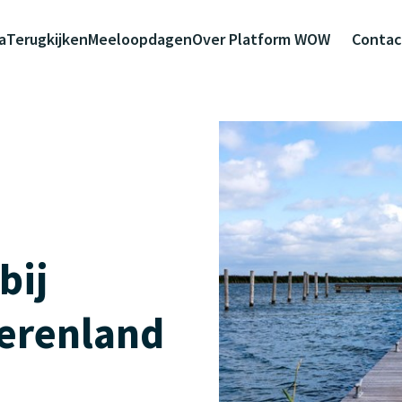
a
Terugkijken
Meeloopdagen
Over Platform WOW
Contac
bij
erenland