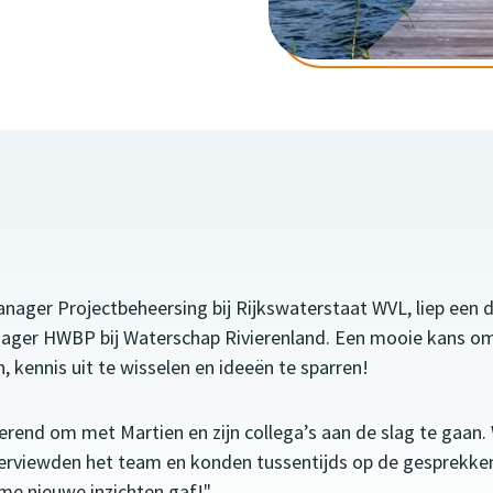
anager Projectbeheersing bij Rijkswaterstaat WVL, liep een
ager HWBP bij Waterschap Rivierenland. Een mooie kans om
, kennis uit te wisselen en ideeën te sparren!
erend om met Martien en zijn collega’s aan de slag te gaan
terviewden het team en konden tussentijds op de gesprekken
 me nieuwe inzichten gaf!"