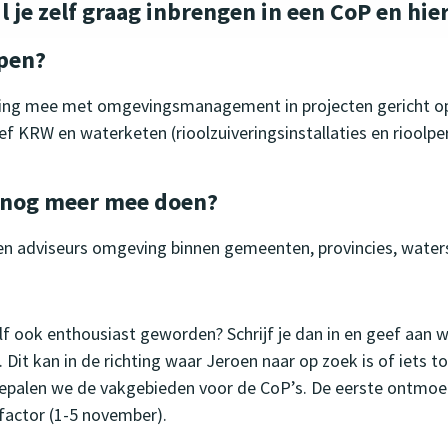
l je zelf graag inbrengen in een CoP en hi
lpen?
aring mee met omgevingsmanagement in projecten gericht op 
f KRW en waterketen (rioolzuiveringsinstallaties en rioolper
t nog meer mee doen?
 adviseurs omgeving binnen gemeenten, provincies, water
zelf ook enthousiast geworden? Schrijf je dan in en geef aan 
 Dit kan in de richting waar Jeroen naar op zoek is of iets t
bepalen we de vakgebieden voor de CoP’s. De eerste ontmoet
actor (1-5 november).