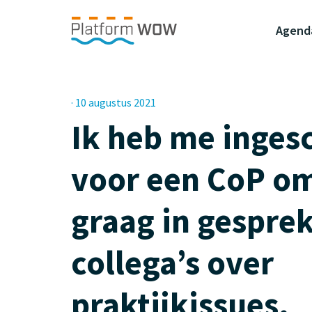
Naar de Hoofdinhoud
Naar de Footer
Naar de navigatie
Agend
· 10 augustus 2021
Ik heb me inges
voor een CoP om
graag in gespre
collega’s over
praktijkissues.