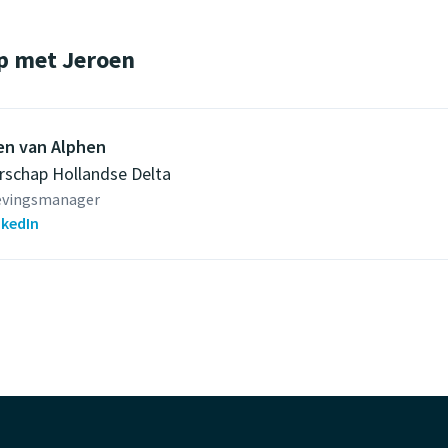
p met Jeroen
en van Alphen
rschap Hollandse Delta
vingsmanager
nkedIn