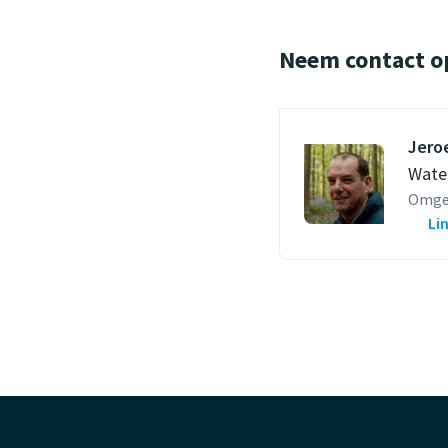
Neem contact o
Jero
Wate
Omge
Li