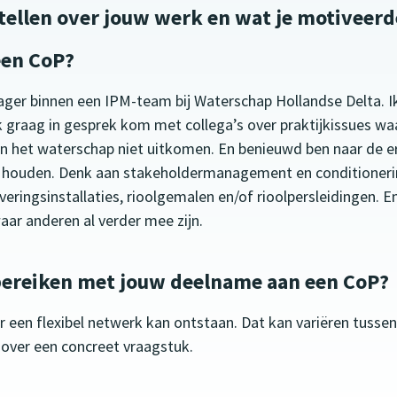
tellen over jouw werk en wat je motiveerde
een CoP?
er binnen een IPM-team bij Waterschap Hollandse Delta. I
graag in gesprek kom met collega’s over praktijkissues waa
het waterschap niet uitkomen. En benieuwd ben naar de er
te houden. Denk aan stakeholdermanagement en conditioner
veringsinstallaties, rioolgemalen en/of rioolpersleidingen. E
ar anderen al verder mee zijn.
bereiken met jouw deelname aan een CoP?
er een flexibel netwerk kan ontstaan. Dat kan variëren tussen
over een concreet vraagstuk.