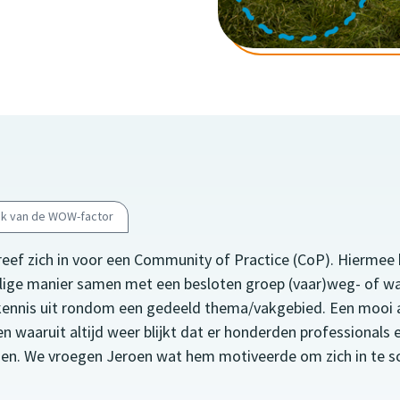
k van de WOW-factor
reef zich in voor een Community of Practice (CoP). Hiermee
alige manier samen met een besloten groep (vaar)weg- of w
 kennis uit rondom een gedeeld thema/vakgebied. Een mooi a
 waaruit altijd weer blijkt dat er honderden professionals ee
men. We vroegen Jeroen wat hem motiveerde om zich in te sc