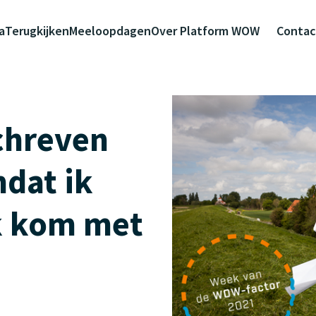
a
Terugkijken
Meeloopdagen
Over Platform WOW
Contac
chreven
dat ik
k kom met