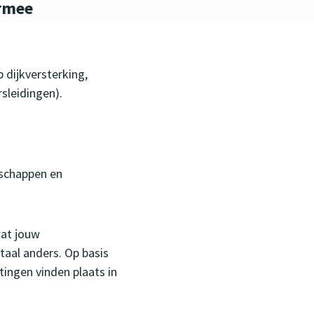
ermee
dijkversterking,
sleidingen).
schappen en
wat jouw
otaal anders. Op basis
ingen vinden plaats in