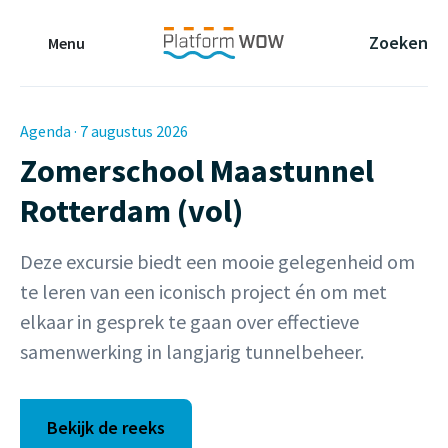
Naar de Hoofdinhoud
Naar de Footer
Naar de navigatie
Zoeken
Menu
Agenda · 7 augustus 2026
Zomerschool Maastunnel
Rotterdam (vol)
Deze excursie biedt een mooie gelegenheid om
te leren van een iconisch project én om met
elkaar in gesprek te gaan over effectieve
samenwerking in langjarig tunnelbeheer.
Bekijk de reeks