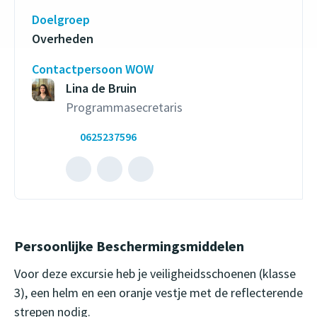
Doelgroep
Overheden
Contactpersoon WOW
Lina de Bruin
Programmasecretaris
0625237596
Mailen
Bel
naar
met
Lina
Lina
de
de
Persoonlijke Beschermingsmiddelen
Bruin
Bruin
(opent
(opent
Voor deze excursie heb je veiligheidsschoenen (klasse
externe
externe
3), een helm en een oranje vestje met de reflecterende
website)
website)
strepen nodig.