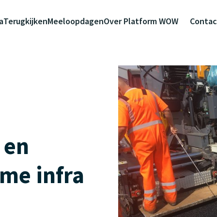
a
Terugkijken
Meeloopdagen
Over Platform WOW
Contac
 en
me infra