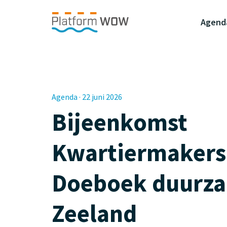
Naar de Hoofdinhoud
Naar de Footer
Naar de navigatie
Agend
Agenda · 22 juni 2026
Bijeenkomst
Kwartiermakers
Doeboek duurza
Zeeland