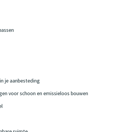
passen
in je aanbesteding
ingen voor schoon en emissieloos bouwen
el
enbare ruimte