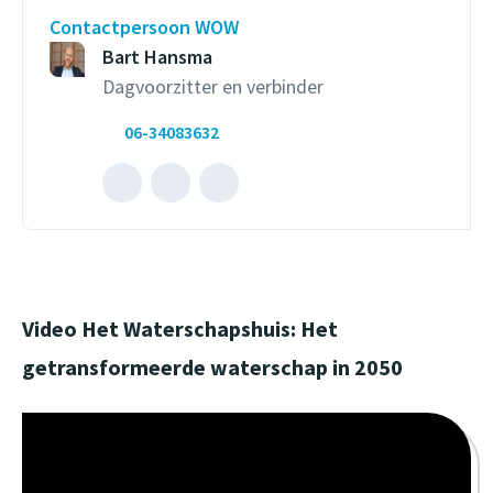
Contactpersoon WOW
Bart Hansma
Dagvoorzitter en verbinder
06-34083632
Mailen
Bel
naar
met
Bart
Bart
Hansma
Hansma
(opent
(opent
Video Het Waterschapshuis: Het
externe
externe
getransformeerde waterschap in 2050
website)
website)