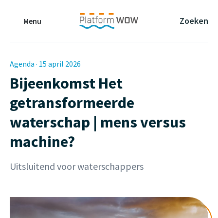
Naar de Hoofdinhoud
Naar de Footer
Naar de navigatie
Zoeken
Menu
Agenda · 15 april 2026
Bijeenkomst Het
getransformeerde
waterschap | mens versus
machine?
Uitsluitend voor waterschappers