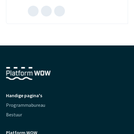
Mailen
Bel
naar
met
Teun
Teun
Kuiperij
Kuiperij
(opent
(opent
externe
externe
website)
website)
Handige pagina's
Programmabureau
Bestuur
Platform WOW