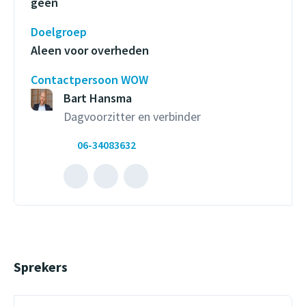
geen
Doelgroep
Aleen voor overheden
Contactpersoon WOW
Bart Hansma
Dagvoorzitter en verbinder
06-34083632
Mailen
Bel
naar
met
Bart
Bart
Hansma
Hansma
(opent
(opent
Sprekers
externe
externe
website)
website)