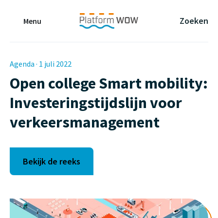
Naar de Hoofdinhoud
Naar de Footer
Naar de navigatie
Zoeken
Menu
Agenda · 1 juli 2022
Open college Smart mobility:
Investeringstijdslijn voor
verkeersmanagement
Bekijk de reeks