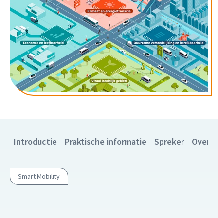
Introductie
Praktische informatie
Spreker
Over A
Smart Mobility