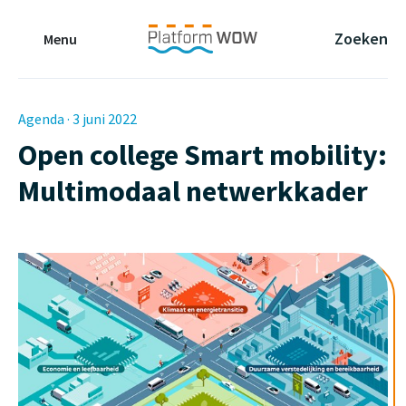
Naar de Hoofdinhoud
Naar de Footer
Naar de navigatie
Zoeken
Menu
Agenda · 3 juni 2022
Open college Smart mobility:
Multimodaal netwerkkader