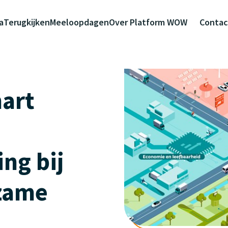
a
Terugkijken
Meeloopdagen
Over Platform WOW
Contac
art
ng bij
zame