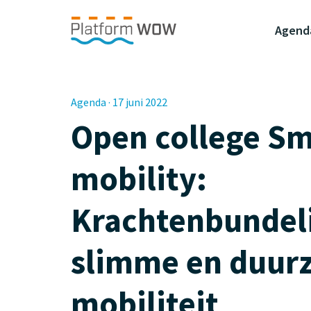
Naar de Hoofdinhoud
Naar de Footer
Naar de navigatie
Agend
Agenda · 17 juni 2022
Open college Sm
mobility:
Krachtenbundeli
slimme en duur
mobiliteit