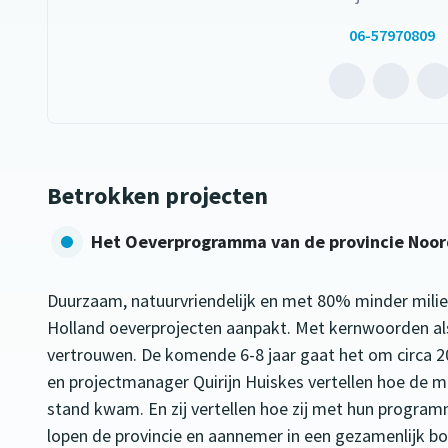
06-57970809
Mailen
B
naar
m
Willem
W
de
d
Betrokken projecten
Kock
K
(opent
(
Het Oeverprogramma van de provincie Noor
extern
e
websit
w
Duurzaam, natuurvriendelijk en met 80% minder milie
Holland oeverprojecten aanpakt. Met kernwoorden als
vertrouwen. De komende 6-8 jaar gaat het om circa
en projectmanager Quirijn Huiskes vertellen hoe de
stand kwam. En zij vertellen hoe zij met hun program
lopen de provincie en aannemer in een gezamenlijk 