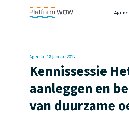
Naar de Hoofdinhoud
Naar de Footer
Naar de navigatie
Agend
Agenda · 18 januari 2022
Kennissessie He
aanleggen en b
van duurzame o