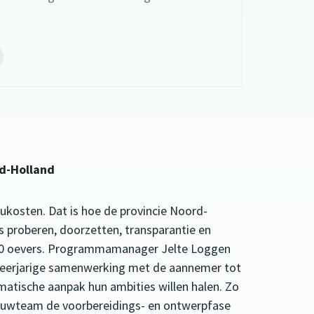
el
et
illem
e
ock
opent
d-Holland
e
xterne
e)
ebsite)
ukosten. Dat is hoe de provincie Noord-
 proberen, doorzetten, transparantie en
 20 oevers. Programmamanager Jelte Loggen
 meerjarige samenwerking met de aannemer tot
matische aanpak hun ambities willen halen. Zo
bouwteam de voorbereidings- en ontwerpfase