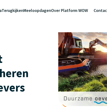
a
Terugkijken
Meeloopdagen
Over Platform WOW
Contac
t
eheren
evers