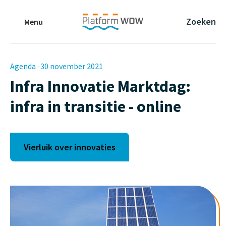
Naar de Hoofdinhoud
Naar de Footer
Naar de navigatie
Zoeken
Menu
Agenda · 30 november 2021
Infra Innovatie Marktdag:
infra in transitie - online
Vierluik over innovaties