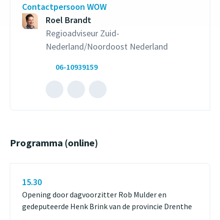
Contactpersoon WOW
Roel Brandt
Regioadviseur Zuid-
Nederland/Noordoost Nederland
06-10939159
Mailen
Bel
naar
met
Roel
Roel
Brandt
Brandt
Programma (online)
(opent
(opent
externe
externe
website)
website)
15.30
Opening door dagvoorzitter Rob Mulder en
gedeputeerde Henk Brink van de provincie Drenthe