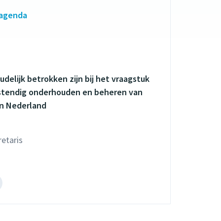
 agenda
delijk betrokken zijn bij het vraagstuk
tendig onderhouden en beheren van
in Nederland
etaris
el
et
etske