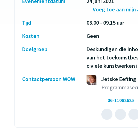
Evenementdatum
24 juni 2021
Voeg toe aan mijn
Tijd
08.00 - 09.15 uur
Kosten
Geen
Doelgroep
Deskundigen die inhou
van het toekomstbes
civiele kunstwerken 
Contactpersoon WOW
Jetske Eefting
Programmasecr
06-11082625
Mailen
B
naar
m
Jetske
J