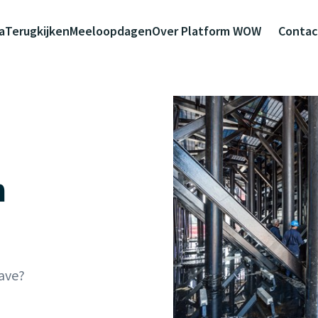
a
Terugkijken
Meeloopdagen
Over Platform WOW
Contac
n
ave?