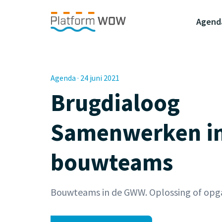
Naar de Hoofdinhoud
Naar de Footer
Naar de navigatie
Agend
Agenda · 24 juni 2021
Brugdialoog
Samenwerken i
bouwteams
Bouwteams in de GWW. Oplossing of opg