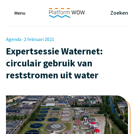
Naar de Hoofdinhoud
Naar de Footer
Naar de navigatie
Zoeken
Menu
Agenda · 2 februari 2021
Expertsessie Waternet:
circulair gebruik van
reststromen uit water