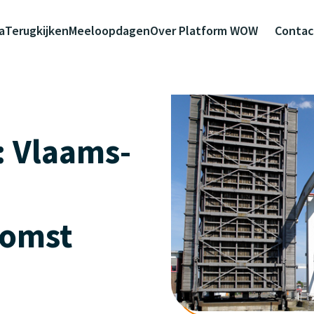
a
Terugkijken
Meeloopdagen
Over Platform WOW
Contac
: Vlaams-
komst