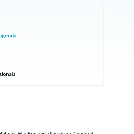
 agenda
sionals
lgië), Filip Boelaert (Secretaris Generaal