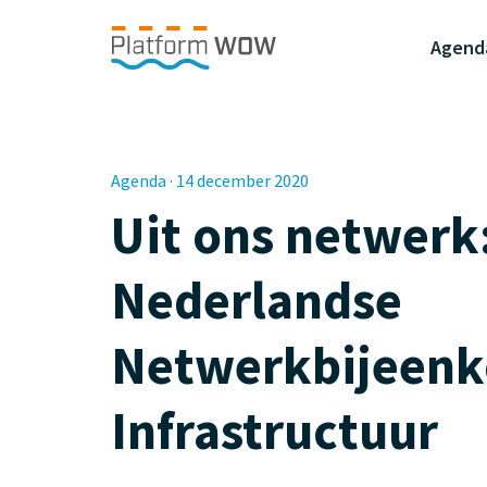
Naar de Hoofdinhoud
Naar de Footer
Naar de navigatie
Agend
Agenda · 14 december 2020
Uit ons netwerk
Nederlandse
Netwerkbijeen
Infrastructuur