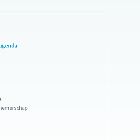
 agenda
a
nemerschap