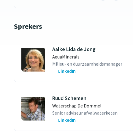
met
Ronald
Wieling
Sprekers
(opent
extern
websit
Aalke Lida de Jong
AquaMinerals
Milieu- en duurzaamheidsmanager
LinkedIn
Ruud Schemen
Waterschap De Dommel
Senior adviseur afvalwaterketen
LinkedIn