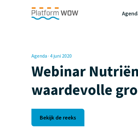
Naar de Hoofdinhoud
Naar de Footer
Naar de navigatie
Agend
Agenda · 4 juni 2020
Webinar Nutriën
waardevolle gro
Bekijk de reeks