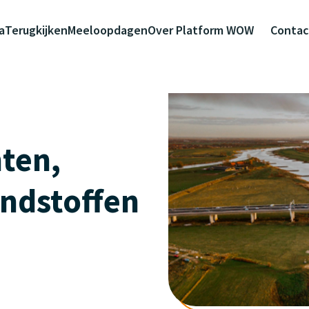
a
Terugkijken
Meeloopdagen
Over Platform WOW
Contac
ten,
ndstoffen